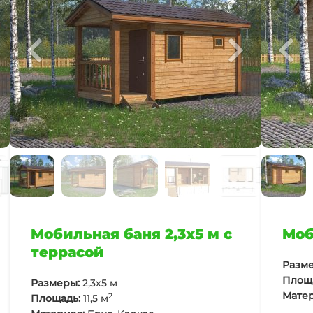
Мобильная баня 2,3х5 м с
Моб
террасой
Разме
Площ
Размеры:
2,3х5 м
Матер
2
Площадь:
11,5 м