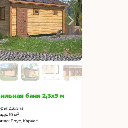
ильная баня 2,3х5 м
ры:
2,3х5 м
2
адь:
10 м
иал:
Брус, Каркас