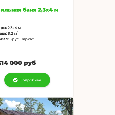
ильная баня 2,3х4 м
ры:
2,3х4 м
2
адь:
9,2 м
иал:
Брус, Каркас
314 000 руб
Подробнее