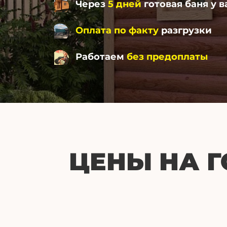
Через
5 дней
готовая баня у в
Оплата по факту
разгрузки
Работаем
без предоплаты
ЦЕНЫ НА 