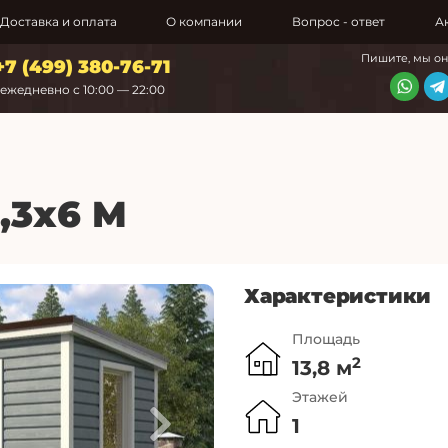
Доставка и оплата
О компании
Вопрос - ответ
А
Пишите, мы о
+7 (499) 380-76-71
ежедневно с 10:00 — 22:00
,3х6 М
Характеристики
Площадь
2
13,8 м
Этажей
1