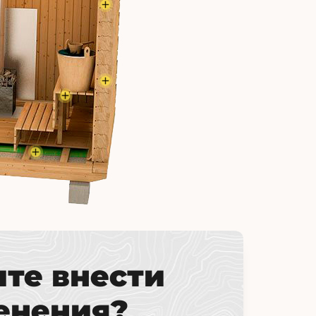
ите внести
енения?