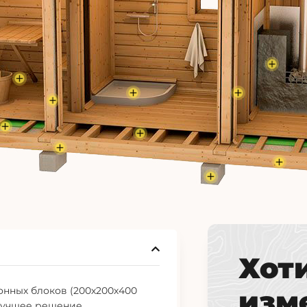
Хот
онных блоков (200х200х400
изм
 лучшее решение.