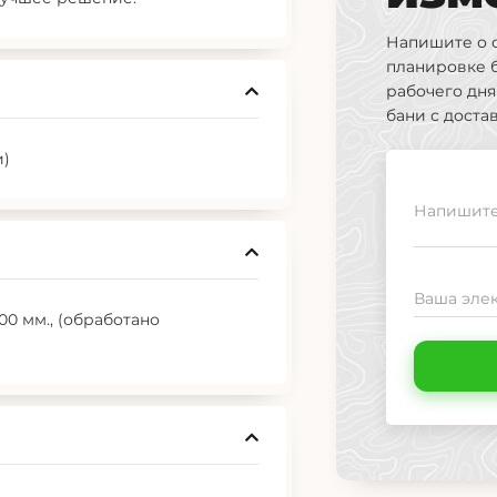
Напишите о 
планировке 
рабочего дн
бани с доста
и)
Напишите,
Ваша элек
00 мм., (обработано