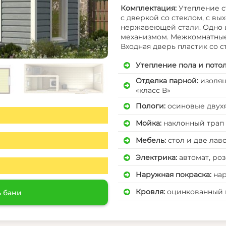
Комплектация:
Утепление ст
с дверкой со стеклом, с вы
нержавеющей стали. Одно 
механизмом. Межкомнатные 
Входная дверь пластик со с
Утепление пола и потол
Отделка парной
:
изоляц
«класс В»
Пологи
:
осиновые двух
Мойка
:
наклонный трап
Мебель
:
стол и две лав
Электрика
:
автомат, ро
Наружная покраска
:
на
Кровля
:
оцинкованный 
ь бани