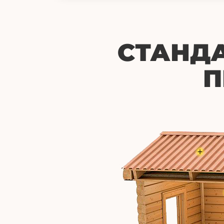
СТАНД
П