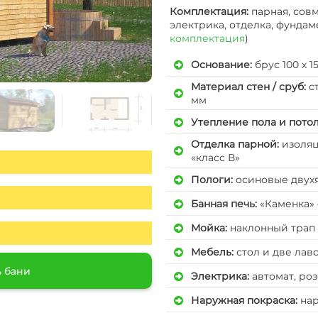
Комплектация:
парная, совм
электрика, отделка, фундаме
комплектация
)
Основание:
брус 100 х 
Материал стен / сруб:
с
мм
Утепление пола и потол
Отделка парной
:
изоляц
«класс В»
Пологи
:
осиновые двух
Банная печь
:
«Каменка» 
Мойка
:
наклонный трап
Мебель
:
стол и две лав
ь бани
Электрика
:
автомат, ро
Наружная покраска
:
на