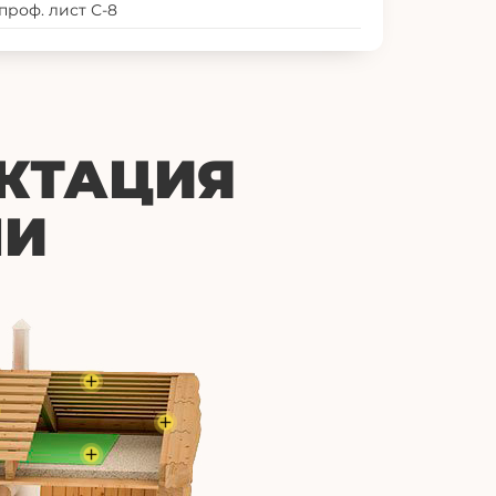
роф. лист С-8
КТАЦИЯ
НИ