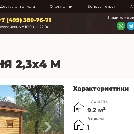
Доставка и оплата
О компании
Вопрос - ответ
А
Пишите, мы о
+7 (499) 380-76-71
ежедневно с 10:00 — 22:00
Я 2,3х4 М
Характеристики
Площадь
2
9,2 м
Этажей
1