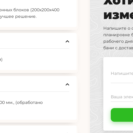
Хот
онных блоков (200х200х400
изм
 лучшее решение.
Напишите о 
планировке 
рабочего дн
бани с доста
и)
Напишите,
Ваша элек
00 мм., (обработано